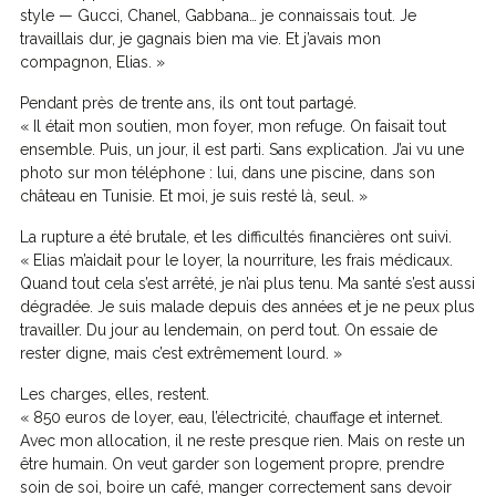
style — Gucci, Chanel, Gabbana… je connaissais tout. Je
travaillais dur, je gagnais bien ma vie. Et j’avais mon
compagnon, Elias. »
Pendant près de trente ans, ils ont tout partagé.
« Il était mon soutien, mon foyer, mon refuge. On faisait tout
ensemble. Puis, un jour, il est parti. Sans explication. J’ai vu une
photo sur mon téléphone : lui, dans une piscine, dans son
château en Tunisie. Et moi, je suis resté là, seul. »
La rupture a été brutale, et les difficultés financières ont suivi.
« Elias m’aidait pour le loyer, la nourriture, les frais médicaux.
Quand tout cela s’est arrêté, je n’ai plus tenu. Ma santé s’est aussi
dégradée. Je suis malade depuis des années et je ne peux plus
travailler. Du jour au lendemain, on perd tout. On essaie de
rester digne, mais c’est extrêmement lourd. »
Les charges, elles, restent.
« 850 euros de loyer, eau, l’électricité, chauffage et internet.
Avec mon allocation, il ne reste presque rien. Mais on reste un
être humain. On veut garder son logement propre, prendre
soin de soi, boire un café, manger correctement sans devoir