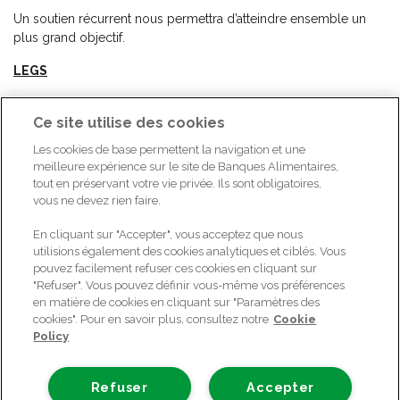
Un soutien récurrent nous permettra d’atteindre ensemble un
plus grand objectif.
LEGS
Avec un legs, vous aiderez aussi les personnes dans le besoin
Ce site utilise des cookies
après votre disparition.
Les cookies de base permettent la navigation et une
FAITES UNE LEVÉE DE FONDS
meilleure expérience sur le site de Banques Alimentaires,
tout en préservant votre vie privée. Ils sont obligatoires,
Votre action de levée de fonds donnera un coup de pouce aux
vous ne devez rien faire.
personnes vulnérables.
En cliquant sur "Accepter", vous acceptez que nous
utilisions également des cookies analytiques et ciblés. Vous
pouvez facilement refuser ces cookies en cliquant sur
"Refuser". Vous pouvez définir vous-même vos préférences
en matière de cookies en cliquant sur "Paramètres des
cookies". Pour en savoir plus, consultez notre
Cookie
Policy
Refuser
Accepter