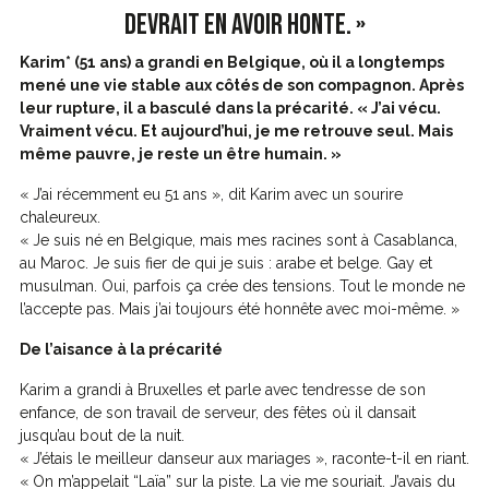
DEVRAIT EN AVOIR HONTE. »
Karim* (51 ans) a grandi en Belgique, où il a longtemps
mené une vie stable aux côtés de son compagnon. Après
leur rupture, il a basculé dans la précarité. « J’ai vécu.
Vraiment vécu. Et aujourd’hui, je me retrouve seul. Mais
même pauvre, je reste un être humain. »
« J’ai récemment eu 51 ans », dit Karim avec un sourire
chaleureux.
« Je suis né en Belgique, mais mes racines sont à Casablanca,
au Maroc. Je suis fier de qui je suis : arabe et belge. Gay et
musulman. Oui, parfois ça crée des tensions. Tout le monde ne
l’accepte pas. Mais j’ai toujours été honnête avec moi-même. »
De l’aisance à la précarité
Karim a grandi à Bruxelles et parle avec tendresse de son
enfance, de son travail de serveur, des fêtes où il dansait
jusqu’au bout de la nuit.
« J’étais le meilleur danseur aux mariages », raconte-t-il en riant.
« On m’appelait “Laïa” sur la piste. La vie me souriait. J’avais du