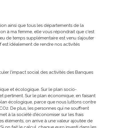
ion ainsi que tous les départements de la
ion à ma femme, elle vous répondrait que c'est
un peu de temps supplémentaire est venu s’ajouter
 est idéalement de rendre nos activités
lculer l'impact social des activités des Banques
que et écologique. Sur le plan socio-
t pertinent. Sur le plan économique, en faisant
e plan écologique, parce que nous luttons contre
 CO2. De plus, les personnes qui ne souffrent
et à la société d'économiser sur les frais
s éléments, on arrive à une valeur ajoutée de
Si on fait le calcul, chaque euro investi dans les