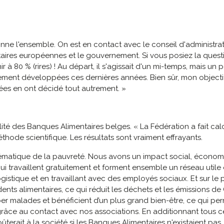
nne l'ensemble. On est en contact avec le conseil d'administrat
taires européennes et le gouvernement. Si vous posiez la quest
nir à 80 % (rires) ! Au départ, il s'agissait d'un mi-temps, mais 
ement développées ces dernières années. Bien sûr, mon objectif
nées en ont décidé tout autrement. »
tilité des Banques Alimentaires belges. « La Fédération a fait ca
thode scientifique. Les résultats sont vraiment effrayants.
lématique de la pauvreté. Nous avons un impact social, économi
 travaillent gratuitement et forment ensemble un réseau utile e
logistique et en travaillant avec des employés sociaux. Et sur l
dents alimentaires, ce qui réduit les déchets et les émissions de
r malades et bénéficient d’un plus grand bien-être, ce qui perm
râce au contact avec nos associations. En additionnant tous ce
ûterait à la société si les Banques Alimentaires n'existaient pas. 