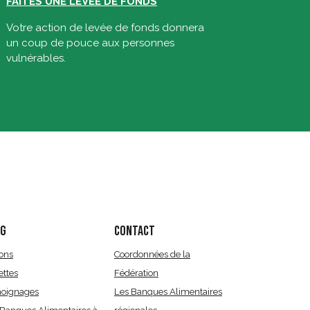
FAITES UNE LEVÉE DE FONDS
Votre action de levée de fonds donnera
un coup de pouce aux personnes
vulnérables.
OG
CONTACT
ions
Coordonnées de la
ettes
Fédération
oignages
Les Banques Alimentaires