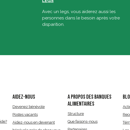
LEGS
Avec un legs, vous aiderez aussi les
personnes dans le besoin après votre
disparition.
E
AIDEZ-NOUS
A PROPOS DES BANQUES
BL
ALIMENTAIRES
Devenez bénévole
Act
Structure
Postes vacants
Rec
ide?
Que faisons-nous
Aidez-nous en devenant
Tém
Partenaires