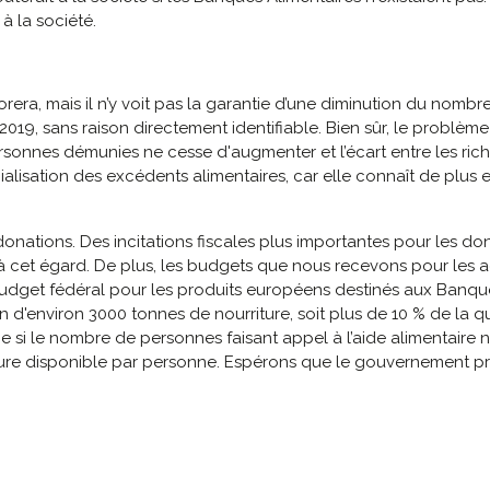
à la société.
era, mais il n’y voit pas la garantie d’une diminution du nombre
9, sans raison directement identifiable. Bien sûr, le problème
rsonnes démunies ne cesse d'augmenter et l’écart entre les ric
ation des excédents alimentaires, car elle connaît de plus en p
 donations. Des incitations fiscales plus importantes pour les d
s à cet égard. De plus, les budgets que nous recevons pour les 
 budget fédéral pour les produits européens destinés aux Banq
ion d'environ 3000 tonnes de nourriture, soit plus de 10 % de la 
 si le nombre de personnes faisant appel à l’aide alimentaire
iture disponible par personne. Espérons que le gouvernement pr