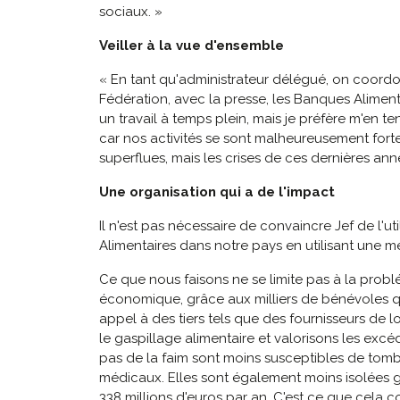
sociaux. »
Veiller à la vue d'ensemble
« En tant qu'administrateur délégué, on coordo
Fédération, avec la presse, les Banques Alimen
un travail à temps plein, mais je préfère m'en te
car nos activités se sont malheureusement fort
superflues, mais les crises de ces dernières an
Une organisation qui a de l'impact
Il n'est pas nécessaire de convaincre Jef de l'u
Alimentaires dans notre pays en utilisant une mé
Ce que nous faisons ne se limite pas à la prob
économique, grâce aux milliers de bénévoles qui
appel à des tiers tels que des fournisseurs de 
le gaspillage alimentaire et valorisons les excé
pas de la faim sont moins susceptibles de tombe
médicaux. Elles sont également moins isolées g
338 millions d'euros par an. C'est ce que cela co