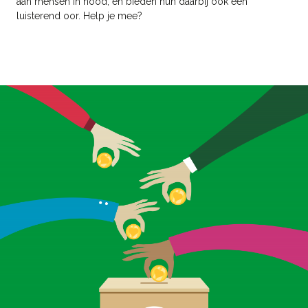
aan mensen in nood, en bieden hun daarbij ook een
luisterend oor. Help je mee?