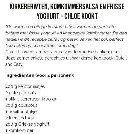
KIKKERERWTEN, KOMKOMMERSALSA EN FRISSE
YOGHURT – CHLOE KOOKT
“De warme en pittige kerstomaatjes vormen de perfecte
balans met frisse yoghurt en knapperige komkommer. De dag
nadien is dit receptje zelfs nog beter! Je kan het ook perfect
koud eten op een warme zomerdag.”
Chloe Lauwers, ambassadrice van de Voedselbanken, deelt
deze zomer enkele gerechtjes uit haar derde kookboek ‘Quick
and Easy’.
Ingrediënten (voor 4 personen):
400 g kerstomaatjes
2 gele paprika's
1 blik kikkererwten (400 g)
200 g couscous
1 bouillonblokje
2 teentjes look
200 g Griekse yoghurt
1 komkommer