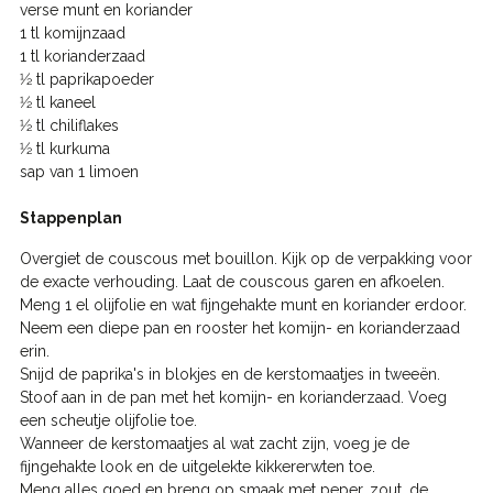
verse munt en koriander
1 tl komijnzaad
1 tl korianderzaad
1⁄2 tl paprikapoeder
1⁄2 tl kaneel
1⁄2 tl chiliflakes
1⁄2 tl kurkuma
sap van 1 limoen
Stappenplan
Overgiet de couscous met bouillon. Kijk op de verpakking voor
de exacte verhouding. Laat de couscous garen en afkoelen.
Meng 1 el olijfolie en wat fijngehakte munt en koriander erdoor.
Neem een diepe pan en rooster het komijn- en korianderzaad
erin.
Snijd de paprika's in blokjes en de kerstomaatjes in tweeën.
Stoof aan in de pan met het komijn- en korianderzaad. Voeg
een scheutje olijfolie toe.
Wanneer de kerstomaatjes al wat zacht zijn, voeg je de
fijngehakte look en de uitgelekte kikkererwten toe.
Meng alles goed en breng op smaak met peper, zout, de