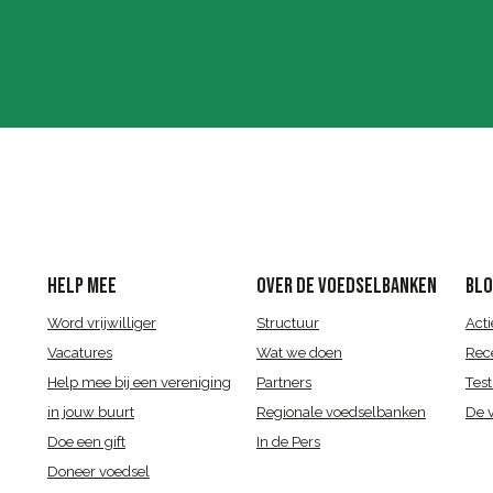
HELP MEE
OVER DE VOEDSELBANKEN
BL
Word vrijwilliger
Structuur
Acti
Vacatures
Wat we doen
Rec
Help mee bij een vereniging
Partners
Test
in jouw buurt
Regionale voedselbanken
De 
Doe een gift
In de Pers
Doneer voedsel