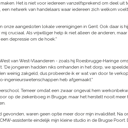
il maken. Het is niet voor iedereen vanzelfsprekend om deel uit 
en, een netwerk van handelaars waar iedereen zich welkom voelt
an onze aangesloten lokale verenigingen in Gent. Ook daar is hij s
or mij cruciaal. Als vrijwilliger help ik niet alleen de anderen, ma
t een depressie om de hoek.”
est van West-Vlaanderen - zoals hij Roesbrugge-Haringe omsch
out. ‘De jongeren hadden niks omhanden in het dorp, we speelden
adden weinig zakgeld, dus probeerde ik er wat van door te verko
n bio-ingenieurswetenschappen heb afgemaakt.”
de leerschool. Temeer omdat een zwaar ongeval hem werkonbek
r door op de ziekenboeg in Brugge, maar het herstelt nooit meer 
en.
d gevonden, waren geen optie meer door mijn invaliditeit. Na
OCMW-assistente eindelijk mijn kleine studio in de Brugse Poort