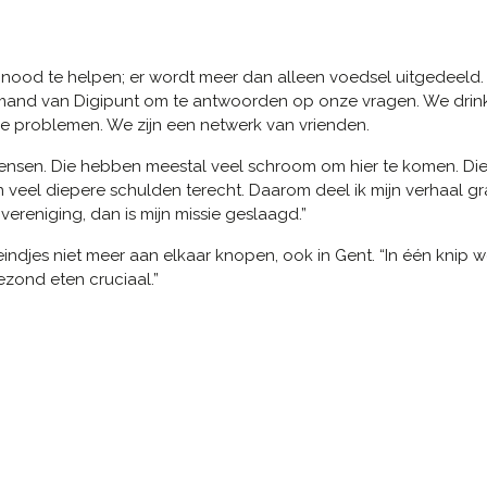
nood te helpen; er wordt meer dan alleen voedsel uitgedeeld.
mand van Digipunt om te antwoorden op onze vragen. We drink
re problemen. We zijn een netwerk van vrienden.
uwe mensen. Die hebben meestal veel schroom om hier te komen. Di
in veel diepere schulden terecht. Daarom deel ik mijn verhaal 
ereniging, dan is mijn missie geslaagd.”
ndjes niet meer aan elkaar knopen, ook in Gent. “In één knip w
ezond eten cruciaal.”