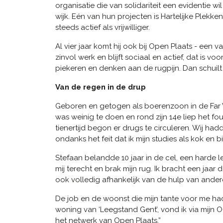
organisatie die van solidariteit een evidentie w
wijk. Eén van hun projecten is Hartelijke Plekk
steeds actief als vrijwilliger.
Al vier jaar komt hij ook bij Open Plaats - een v
zinvol werk en blijft sociaal en actief, dat is vo
piekeren en denken aan de rugpijn. Dan schuil
Van de regen in de drup
Geboren en getogen als boerenzoon in de Far W
was weinig te doen en rond zijn 14e liep het f
tienertijd begon er drugs te circuleren. Wij h
ondanks het feit dat ik mijn studies als kok e
Stefaan belandde 10 jaar in de cel, een har
mij terecht en brak mijn rug. Ik bracht een jaa
ook volledig afhankelijk van de hulp van ander
De job en de woonst die mijn tante voor me ha
woning van ‘Leegstand Gent’, vond ik via mijn 
het netwerk van Open Plaats.”