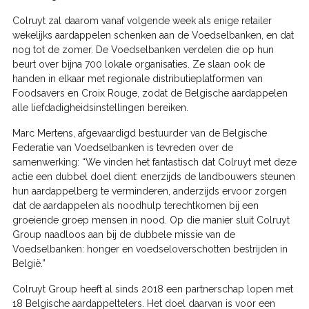
Colruyt zal daarom vanaf volgende week als enige retailer
wekelijks aardappelen schenken aan de Voedselbanken, en dat
nog tot de zomer. De Voedselbanken verdelen die op hun
beurt over bijna 700 lokale organisaties. Ze slaan ook de
handen in elkaar met regionale distributieplatformen van
Foodsavers en Croix Rouge, zodat de Belgische aardappelen
alle liefdadigheidsinstellingen bereiken.
Marc Mertens, afgevaardigd bestuurder van de Belgische
Federatie van Voedselbanken is tevreden over de
samenwerking: “We vinden het fantastisch dat Colruyt met deze
actie een dubbel doel dient: enerzijds de landbouwers steunen
hun aardappelberg te verminderen, anderzijds ervoor zorgen
dat de aardappelen als noodhulp terechtkomen bij een
groeiende groep mensen in nood. Op die manier sluit Colruyt
Group naadloos aan bij de dubbele missie van de
Voedselbanken: honger en voedseloverschotten bestrijden in
België.”
Colruyt Group heeft al sinds 2018 een partnerschap lopen met
18 Belgische aardappeltelers. Het doel daarvan is voor een