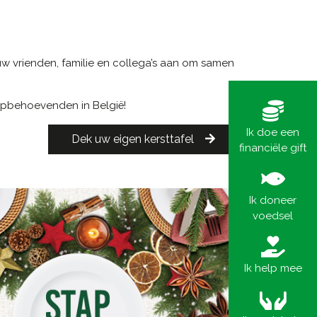
uw vrienden, familie en collega’s aan om samen
lpbehoevenden in België!
Ik doe een
Dek uw eigen kersttafel
financiële gift
Ik doneer
voedsel
Ik help mee