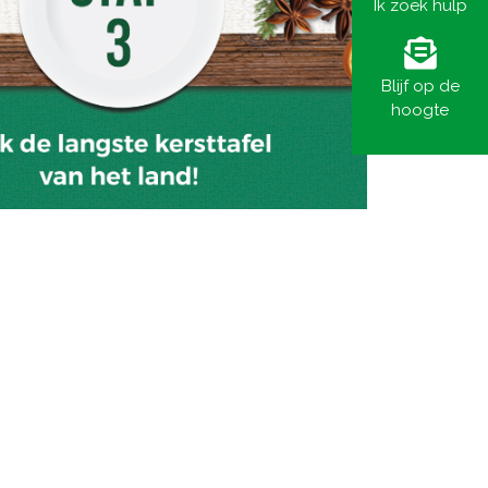
Ik zoek hulp
Blijf op de
hoogte