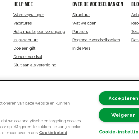
HELP MEE
OVER DE VOEDSELBANKEN
BL
Word vrijwilliger
Structuur
Acti
Vacatures
Wat we doen
Rec
Help mee bij een vereniging
Partners
Test
in jouw buurt
Regionale voedselbanken
De 
Doe een gift
In de Pers
Doneer voedsel
Sluit aan als vereniging
Accepteren
nctioneren van deze website en kunnen
Weigeren
 dat we ook analytische en targeting cookies
r op 'Weigeren' te klikken. Je kan je cookie
Cookie-instelli
es er meer over in ons
Cookiebeleid