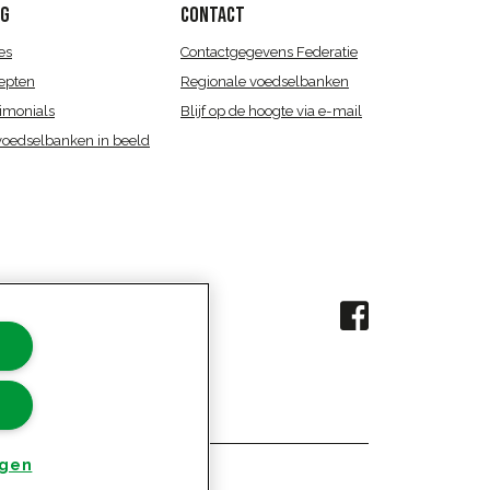
OG
CONTACT
es
Contactgegevens Federatie
epten
Regionale voedselbanken
imonials
Blijf op de hoogte via e-mail
voedselbanken in beeld
ngen